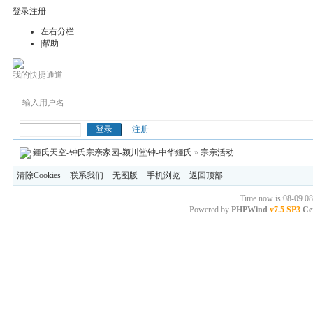
登录
注册
左右分栏
|帮助
我的快捷通道
钟(鍾)氏天空
注册
鍾氏天空-钟氏宗亲家园-颍川堂钟-中华鍾氏
»
宗亲活动
清除Cookies
联系我们
无图版
手机浏览
返回顶部
Time now is:08-09 08
Powered by
PHPWind
v7.5 SP3
Cer