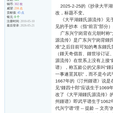
铜币:
302 枚
2025-2-25的《抄录
威望:
216 点
改，标题不变。
贡献值:
45 点
银元:
0 个
《大平湖鍾氏源流传》见于粤
注册时间:
2010-05-10
最后登录:
2026-05-21
见的手抄本（指“前言”部分
广东兴宁岗背在元朝时称“大
源流传》是广东兴宁岗背鍾氏在
准”之后目前可知的粤东鍾氏
（鍾天奇倡首、鍾世珍订证
源流传》在世系上没有上接“
谱），称五龄公的父亲叫“
一事遂罢其职”，而不是今武
1667年的《汀州鍾谱》说是
见“鍾四十郎”应该生于106
改了《大平湖鍾氏源流传》的
州鍾谱》即武平谱生于106
代兴宁谱“理 -- 提龄 --