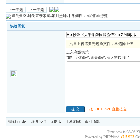
上一主题
下一主题
鍾氏天空-钟氏宗亲家园-颍川堂钟-中华鍾氏
»
钟(锺)姓源流
快速回复
批量上传需要先选择文件，再选择上传
进入高级模式
加粗
字体颜色
背景颜色
插入链接
图片
按"Ctrl+Enter"直接提交
清除Cookies
联系我们
无图版
手机浏览
返回顶部
Time now is:08-06 23
Powered by
PHPWind
v7.5 SP3
Cer