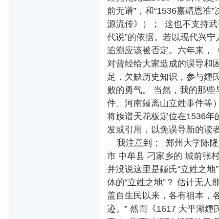
前无谱”，和“1536嘉靖恩准
源流传》）； 这也不支持武平
代说”的依据。若以现代兴宁
追溯应该被否定。六年来，《
对曾经给大家造成的误导和
足，欠缺历史知识，参与鍾
败的勇气。 当然，我的那
件、河南鍾离山立姓事件等）也
将族谱天花板定位在1536年
发或引用，以免误导新的读
我注意到： 郑州大学陈隆文
市 中牟县 刁家乡的 城前
并没说这里是鍾氏“立姓之地
体的“立姓之地”？ 估计无人
盖自生民以来，各有祖本，
迹。” 然而《1617 大平