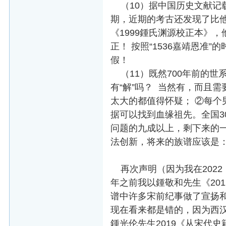
（10）据中国历史文献记
期，近期的考古还发现了比他
《1999鍾氏渊源校正本》
正！ 按照“1536嘉靖恩
假！
（11）既然700年前的世
有“解”吗？ 当然有，而且需
太大的都值得怀疑； ②每
据可以找到血缘祖先。全国3
问题的九成以上，剩下来的一
法创新，将来的族谱应该是： 
再次声明（因为我在2022
年之前我以鍾敬和先生《20
谱中许多宋前纪事做了宣扬和
现在看来都是错的，因为西
鍾光伦先生2019《从宋代