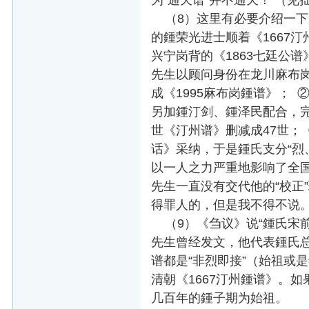
为“通天谱”并不通天！ （
（8）这里有必要介绍一下广
的鍾荣光进士顺着《1667汀
兴宁岗背的《1863七廷公谱
先生以顾问身份在龙川麻布岗
成《1995麻布岗鍾谱》； ②
另加鍾汀剑、鍾泽民配合，完成
世《汀州谱》删减成47世；
话》采纳，于是鍾氏支分“烈
以一人之力严重地影响了全国
先生一直没有交代他的“校正
得罪人的，但是我不得不说
（9）《刍议》说“鍾氏宋前
先生曾经发文，他代表鍾氏
谱都是“非烈即接”（始祖或
清朝《1667汀州鍾谱》。
几百年的鍾子期为始祖。