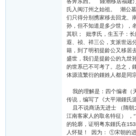
各奔东西。 鍾潮移居福建
氏入闽汀州之始祖。 潮公墓
们只得分别携家移去回龙、
孙，但不知道是多少世），
其职； 妣李氏，生五子：
遐、祯、祥三公，支派世远
籍，到了明初提龄公又移居去
盛世，我们是提龄公的九世
的世系已不可考了。总之，
体源流繁衍的鍾姓人都是同宗
我的理解是：四个编者（天奇
传说，编写了《大平湖鍾氏
且不说商汤无进士 （隋朝之
江南客家人的取名特征） ，
的轮廓，证明粤东鍾氏在153
人怀疑！ 因为： ①宋朝的