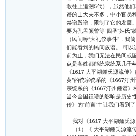
敢往上追溯5代），虽然他们在
谱的士大夫不多，中小官员
禁谱毁谱，限制了它的发展。
要为孔孟颜曾等“四圣”姓氏“
（民间称“大礼仪事件”，我
们能看到的民间族谱。 可以
前为止，我们无法在民间或国
点是各姓都能统宗统系几千年
《1617 大平湖鍾氏源流
黄”的统宗统系的《1667汀
宗统系的《1667汀州鍾谱》
当今全国鍾谱的影响是历史性的
传》的“前言”中让我们看到
我对《1617 大平湖鍾氏
（1）《 大平湖鍾氏源流传