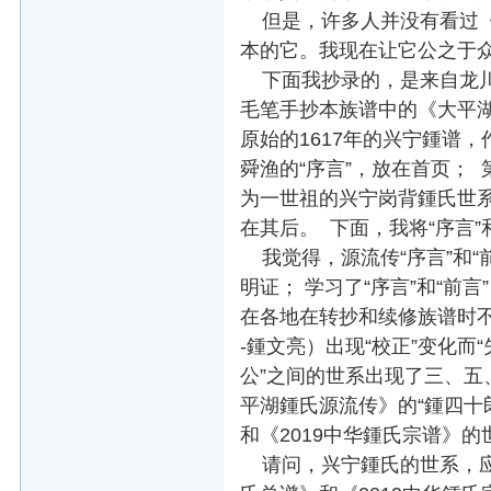
但是，许多人并没有看过《
本的它。我现在让它公之于
下面我抄录的，是来自龙川（2
毛笔手抄本族谱中的《大平
原始的1617年的兴宁鍾谱
舜渔的“序言”，放在首页； 
为一世祖的兴宁岗背鍾氏世系
在其后。 下面，我将“序言
我觉得，源流传“序言”和“
明证； 学习了“序言”和“前
在各地在转抄和续修族谱时不
-鍾文亮）出现“校正”变化而“
公”之间的世系出现了三、五、
平湖鍾氏源流传》的“鍾四十郎 
和《2019中华鍾氏宗谱》的世系
请问，兴宁鍾氏的世系，应该