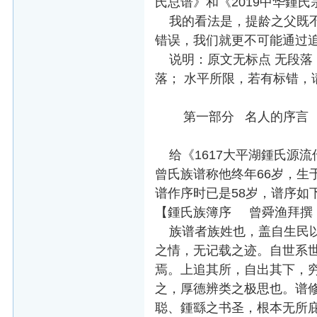
氏总谱》和《2019中华鍾氏
我的看法是，提龄之父既不
错误，我们就更不可能通过追
说明：原文无标点 无段落
落； 水平所限，若有标错，
第一部分 名人的序言
给《1617大平湖鍾氏源
曾氏族谱称他终年66岁，生于
谱作序时已是58岁，谱序如
【鍾氏族簿序 曾舜渔拜撰
族谱者族姓也，盖自生民以
之情，无记载之迹。自世系
焉。上追其所，自出其下，
之，厚德辨类之极思也。谱
聪、鍾繇之书圣，根本无所庇