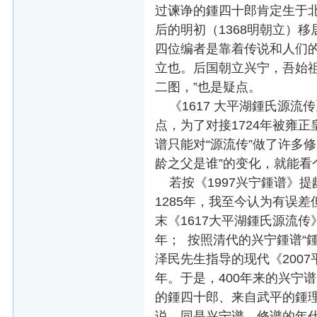
过谏诤的鍾四十郎肯定生于北
后的明初（1368明朝立）
四位编者是靠着传说和人们的
立也。后国朝立兴宁，吾始
二图，”也是疑点。
《1617 大平湖鍾氏源流
点，为了对接1724年被雍正
谱只能对“源流传”做了许多修
龄之父是谁”的变化，就能看
若按《1997兴宁鍾谱》提
1285年，我至今认为有误
末《1617大平湖鍾氏源流传
年； 按照清代的兴宁鍾谱“鍾
泽民先生指导的现代《2007
年。于是，400年来的兴宁
的鍾四十郎、来自武平的鍾
说，同是兴宁谱，修谱的年