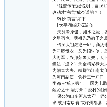
“源流传”已经说明，自16
改动才“完善”成今谱的？
转抄“前言”如下：
【大平湖鍾氏源流传
夫源者原也，如水之流，各
之星宿也。我祖先乃微子之
传至大祖鍾念一郎，商汤进
为司卿贵农，又为招讨使，
大将军，兴邦荣国大夫，天
鍾达（逵？）为金精光禄大
为朝奉大夫。鍾卿为江南太
为河南副使，食禄三千户口
字都带“单人旁”； 因为电
鍾贤之子 居汀州白虎村的鍾
保公为山东河东太守，俨公
隶 或河南诸省 或许州郡县