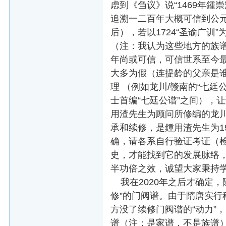
虑到《刍议》说“1469年
追溯一二百年大概可信到公元
后），若以1724“圣谕广训
（注：我认为这些地方的族谱
年尚或可信，可信世系至今最
大多为假（连提龄的父亲是谁
理 （例如龙川/赣南的“七廷公
士首编“七廷公谱”之间），让
用渣先生为顾问所修编的龙川
承和续修，是鍾用渣先生为1
确，请各系自行验证考证（检
史，才能找到它的发展脉络，
半功倍之效，诚望大家秉持
我在2020年之后才确定，
修”的门阀谱。由于隋唐实
方没了续修门阀谱的“动力”
谱（注：是家谱，不是族谱