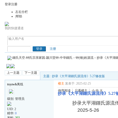
登录
注册
左右分栏
|帮助
我的快捷通道
钟(鍾)氏天空
注册
鍾氏天空-钟氏宗亲家园-颍川堂钟-中华鍾氏
»
钟(锺)姓源流
»
抄录《大平湖鍾
上一主题
下一主题
主题 : 抄录《大平湖鍾氏源流传》5.27修改版
楼主
发表于: 2025-02-25
txyzwh
离线
倒序阅读
┊
只看楼主
┊
小
中
大
抄录《大平湖鍾氏源流传》5.27
级别: 管理员
抄录大平湖鍾氏源流传
UID:
2
2025-5-26
精华:
0
发帖:
303