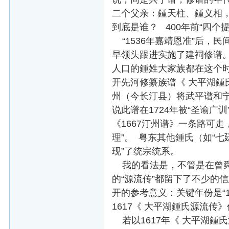
二个父亲：鍾天柱、鍾义相
到底是谁？ 400年前“四个
“1536年嘉靖恩准”后，民
早领头跟进实施了建祠修谱
人口的鍾姓大家族都在这个
开先河修纂族谱《 大平湖鍾
州（今长汀县）将武平谱和宁
说此谱在1724年被“圣谕
《1667汀州谱》一条路可走
理”。 粤东其他鍾氏（如“七
现”了统宗统系。
我的看法是，不管是在曾舜渔御
的“源流传”都留下了不少的
开的参考意义：关键年份是“15
1617《 大平湖鍾氏源流传
若以1617年《 大平湖鍾