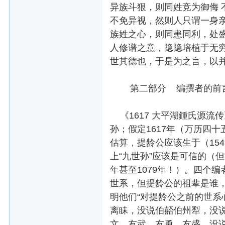
异族斗狠，则同姓竞为御侮
不免异视，然则人只谓一身亲
族姓之心，则同患同利，处
人修谱之意，隐隐培植于无
世其德也，于是为之言，以
第二部分 编撰者的前
《1617 大平湖鍾氏源流
孙；假定1617年（万历四十
估算，提龄公应该生于（1547
上“九世孙”应该是可信的（但
年甚至1079年！）。四个编者
世系，但提龄公的祖辈是谁，
明他们“对提龄公之前的世系
离眛，没说伯嚭伯州犁，没
文、友武、友勇、友盛，没