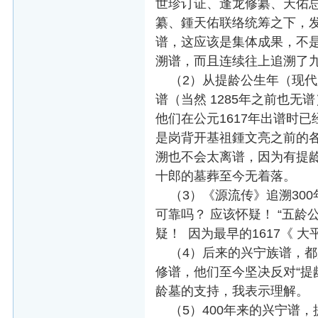
世珍订证、逢龙修纂、天佑
纂、鍾天佑联络统筹之下，
谱，这应该是集体成果，不是
溯谱，而且连续往上追溯了
（2）从提龄公生年（现代兴宁
谱（当然 1285年之前也
他们在公元1617年出谱时已经
是岗背开基祖鍾文亮之前的
溯也不会太离谱，因为有提
十郎的墓葬至今无着落。
（3）《源流传》追溯300
可靠吗？ 应该怀疑！ “五龄
疑！ 因为最早的1617《 
（4）后来的兴宁族谱，都
修谱，他们至今坚决反对“提
龄墓的支持，我表示理解。
（5）400年来的兴宁谱