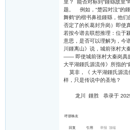
里？ 能否对标到“鍾繇故里
题。 例如，“楚囚对泣”的
舞鹤”的楷书鼻祖鍾繇，他们
否定了的长葛封升岗）即使真
若按今谱去联想推理：位于颍川
意思，是否可以理解为，今谱的
川鍾离山》说，城前张村大
—— 即使城前张村大秦岗真
大平湖鍾氏源流传》所指的“
莫非，《 大平湖鍾氏源流传
样，只是传说中的圣地？
龙川 鍾胜 恭录于 2025-2
呼朋唤友
回复
引用
举报
顶端