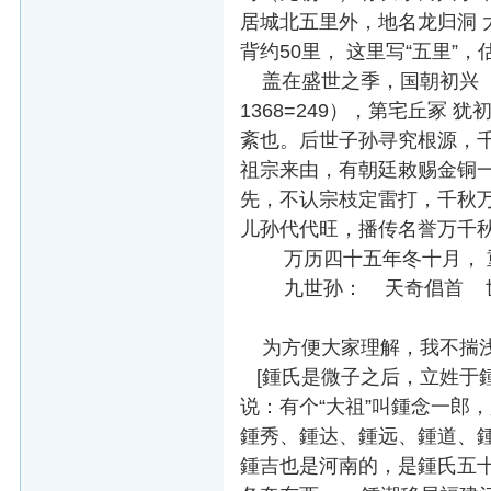
居城北五里外，地名龙归洞
背约50里， 这里写“五里”，
盖在盛世之季，国朝初兴（明朝
1368=249），第宅丘冢
紊也。后世子孙寻究根源，
祖宗来由，有朝廷敕赐金铜
先，不认宗枝定雷打，千秋
儿孙代代旺，播传名誉万千
万历四十五年冬十月， 
九世孙： 天奇倡首 世
为方便大家理解，我不揣浅
[鍾氏是微子之后，立姓于
说：有个“大祖”叫鍾念一郎
鍾秀、鍾达、鍾远、鍾道、鍾
鍾吉也是河南的，是鍾氏五