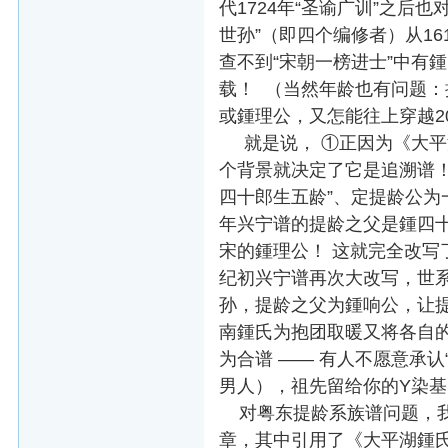
代1724年“圣谕广训”之后
世孙”（即四个编修者）从16
查不到“宋朝一榜进士”中有
载！ （当然年龄也有问题：按
或鍾理公，又怎能往上穿越20
就是说， ①正因为《大平
个背景就决定了它是追溯谱！ 
四十郎生五龄”、定提龄公为
年兴宁谱的提龄之父是鍾四
宋的鍾理公！ 这就完全改写
纪初兴宁谱再次大改写，世系为
孙，提龄之父为鍾响公，让提
南鍾氏为抱团取暖又将各自的
为合谱 —— 有人不愿意承
男人），祖先留给你的Y染
对粤东提龄系族谱问题，我
章，其中引用了《大平湖鍾