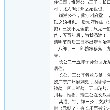
住江西，惟潮公与三子，长
村，此入闽汀州之始祖也。
鍾潮公卒，葬汀州府堂上，
氏之始祖也。 后知府许由（
掘）三次不见金骸，只见一
仇，五百年后，为我添油！
清明节前后三日不出府堂治
十八郎、三十郎携家移落回
寺。
长公二十五郎子孙分回龙居
居住。
长公、三公其螽丝瓜瓞，笔
授广东广州府刺史，因谏诤
祯龄、四曰祥龄、五曰瑞龄
川县，惟提、瑞二公在长乐
其遐、祯、祥三公，支派世
时（元朝？）有长乐而兴宁