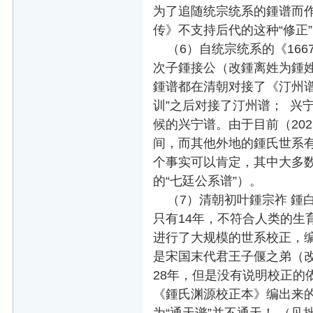
为了追随统宗统系的鍾谱而作
传》不支持后代的这种“修正
（6）自统宗统系的《166
次子鍾接公（改鍾离姓为鍾姓
鍾谱都在清朝对接了《汀州谱
训”之后对接了汀州谱； 兴
候的兴宁谱。由于目前（20
间，而其他外地的鍾氏世系有
个事实可以肯定，其中大多数是
的“七廷公系谱”）。
（7）清朝初叶鍾宗祚 鍾白
只有14年，不符合人类的生
进行了大规模的世系校正，编
是宋国末代君王子偃之弟（改
28年，但是没有说明校正的依
《鍾氏渊源校正本》编出来的