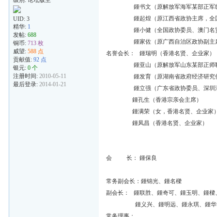
级别: 论坛版主
鍾书文（原解放军海军某部正军级
鍾起煌（原江西省政协主席，全国
UID:
3
精华:
1
鍾小健（全国政协委员、澳门名
发帖:
688
鍾家佐（原广西自治区政协副主
铜币:
713 枚
威望:
588 点
名誉会长： 鍾瑞明（香港名贤、企业家）
贡献值:
92 点
鍾亚山（原解放军山东某部正师职
银元:
0 个
注册时间:
2010-05-11
鍾发育（原湖南省政府经济研究信
最后登录:
2014-01-21
鍾立强（广东省政协委员、深圳泽
鍾孔生（香港宗亲会主席）
鍾满荣（女，香港名贤、企业家
鍾凤昌（香港名贤、企业家）
会 长： 鍾保良
常务副会长：鍾锦光、鍾名樑
副会长： 鍾联胜、鍾奇可、鍾玉明、鍾樑
鍾义兴、鍾明远、鍾永琪、鍾华
常务理事：