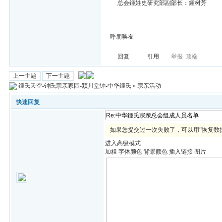
总会鍾姓史研究部副部长：鍾树芳
呼朋唤友
回复
引用
举报
顶端
上一主题
下一主题
鍾氏天空-钟氏宗亲家园-颍川堂钟-中华鍾氏
»
宗亲活动
快速回复
如果您提交过一次失败了，可以用”恢复数
进入高级模式
加粗
字体颜色
背景颜色
插入链接
图片