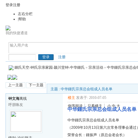
登录
注册
左右分栏
|帮助
我的快捷通道
钟(鍾)氏天空
注册
鍾氏天空-钟氏宗亲家园-颍川堂钟-中华鍾氏
»
宗亲活动
»
中华鍾氏宗亲总会
上一主题
下一主题
主题 : 中华鍾氏宗亲总会组成人员名单
楼主
发表于: 2010-07-05
钟文海
离线
呼朋唤友
倒序阅读
┊
只看楼主
┊
小
中
大
中华鍾氏宗亲总会组成人员名单
中华鍾氏宗亲总会组成人员名单
（2009年10月13日第六次常务理事会通过
荣誉会长：鍾振声（原总会老会长）