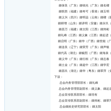
鍾保良（广东）鍾锦光（广东）鍾名樑（
鍾联胜（福建）鍾奇可（香港）鍾玉明（
鍾义兴（四川）鍾明远（云南）鍾樑（新
鍾耕增（山东）鍾讲明（安徽）鍾永玖（
鍾昌万（福建）鍾太阳（江西）鍾炜彬（
鍾礼峰（江西）鍾义象（江西）鍾起进（
鍾启明（广东）鍾华（广西）鍾世能（广
鍾连良（辽宁）鍾荣芳（广东）鍾声银（
鍾代高（湖北）鍾毓熙（广西）鍾海泉（
鍾义华（广东）鍾衍桓（广东）鍾志春（
鍾土金（广东）鍾超中（江西）鍾学宏（
鍾昌玖（湖北）鍾华（粤东）鍾翠萍（
下设：
总会内务管理部部长：鍾礼峰
总会内务管理部副部长：鍾义象、鍾起
总会宣传联系部部长：鍾培有
总会宣传联系部副部长：鍾炜彬、鍾翠
总会鍾姓史研究部部长：鍾太阳