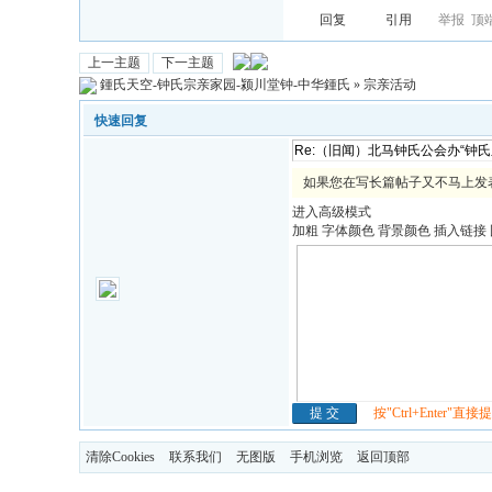
回复
引用
举报
顶
上一主题
下一主题
鍾氏天空-钟氏宗亲家园-颍川堂钟-中华鍾氏
»
宗亲活动
快速回复
如果您在写长篇帖子又不马上发
进入高级模式
加粗
字体颜色
背景颜色
插入链接
按"Ctrl+Enter"直接
清除Cookies
联系我们
无图版
手机浏览
返回顶部