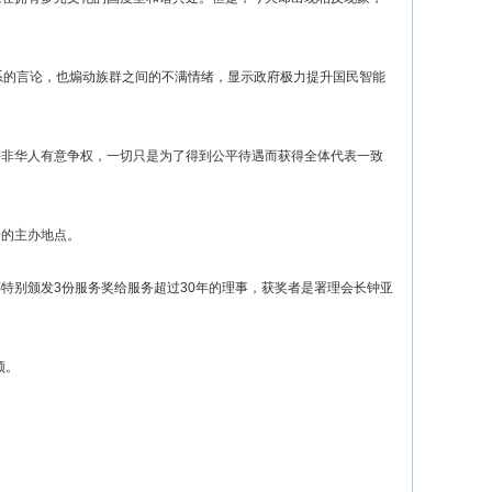
的言论，也煽动族群之间的不满情绪，显示政府极力提升国民智能
非华人有意争权，一切只是为了得到公平待遇而获得全体代表一致
的主办地点。
别颁发3份服务奖给服务超过30年的理事，获奖者是署理会长钟亚
领。