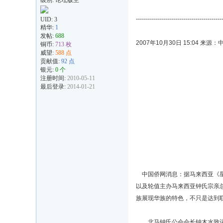
级别: 论坛版主
-------------------------------------------
UID:
3
精华:
1
发帖:
688
2007年10月30日 15:04 来源
铜币:
713 枚
威望:
588 点
贡献值:
92 点
银元:
0 个
注册时间:
2010-05-11
最后登录:
2014-01-21
中国侨网消息：据马来西亚《星洲
以及轮值主办马来西亚钟氏宗亲
族展现华族的特色，不只是达到
北马钟氏公会会长钟木水致词时