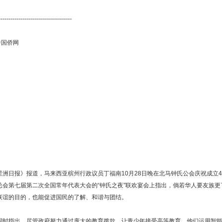
-------------------------------------
：中国侨网
日报》报道，马来西亚槟州行政议员丁福南10月28日晚在北马钟氏公会庆祝成立4
总会第七届第二次全国常年代表大会的“钟氏之夜”联欢宴会上指出，倘若华人要友族
联谊的目的，也能促进国民的了解、和谐与团结。
指出，尽管政府努力通过庞大的教育拨款，让青少年接受高等教育，他们运用智能