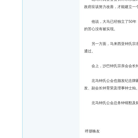
政府应该努力改善，才能建立一
他说，大马已经独立了50年，
的苦心没有被实现。
另一方面，马来西亚钟氏宗亲总
通过。
会上，沙巴钟氏宗亲会会长钟作
北马钟氏公会也颁发纪念牌匾给
发、副会长钟育荣及理事钟士灿
北马钟氏公会总务钟镕懃及财政
呼朋唤友