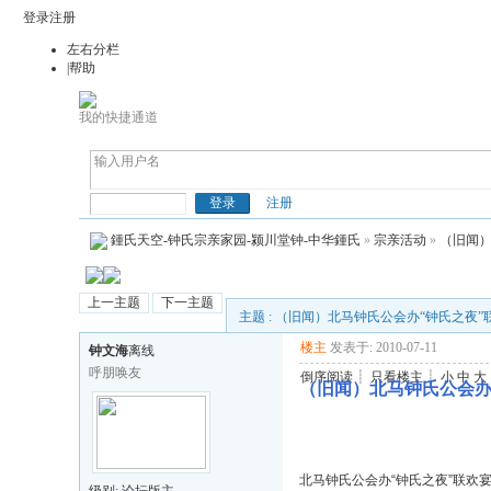
登录
注册
左右分栏
|帮助
我的快捷通道
钟(鍾)氏天空
注册
鍾氏天空-钟氏宗亲家园-颍川堂钟-中华鍾氏
»
宗亲活动
»
（旧闻）
上一主题
下一主题
主题 : （旧闻）北马钟氏公会办“钟氏之夜”
楼主
发表于: 2010-07-11
钟文海
离线
呼朋唤友
倒序阅读
┊
只看楼主
┊
小
中
大
（旧闻）北马钟氏公会办
北马钟氏公会办“钟氏之夜”联欢