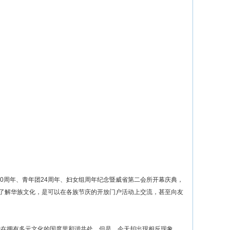
0周年、青年团24周年、妇女组周年纪念暨威省第二会所开幕庆典，
更了解华族文化，是可以在各族节庆的开放门户活动上交流，甚至向友
在拥有多元文化的国度里和谐共处。但是，今天却出现相反现象，