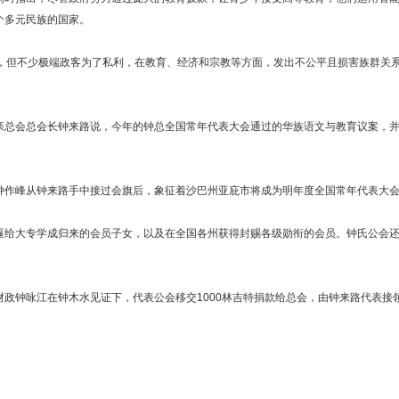
个多元民族的国家。
但不少极端政客为了私利，在教育、经济和宗教等方面，发出不公平且损害族群关系
会总会长钟来路说，今年的钟总全国常年代表大会通过的华族语文与教育议案，并
峰从钟来路手中接过会旗后，象征着沙巴州亚庇市将成为明年度全国常年代表大会
大专学成归来的会员子女，以及在全国各州获得封赐各级勋衔的会员。钟氏公会还特
。
钟咏江在钟木水见证下，代表公会移交1000林吉特捐款给总会，由钟来路代表接