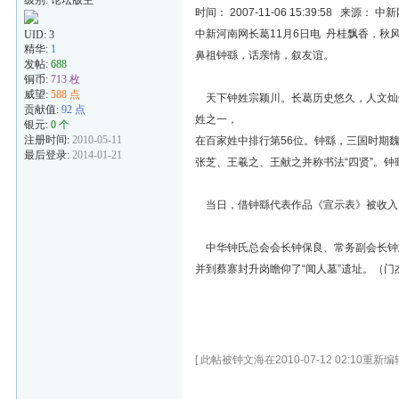
级别: 论坛版主
时间： 2007-11-06 15:39:58 来源
中新河南网长葛11月6日电 丹桂飘香，秋
UID:
3
精华:
1
鼻祖钟繇，话亲情，叙友谊。
发帖:
688
铜币:
713 枚
威望:
588 点
天下钟姓宗颖川。长葛历史悠久，人文灿
贡献值:
92 点
姓之一，
银元:
0 个
注册时间:
2010-05-11
在百家姓中排行第56位。钟繇，三国时期魏
最后登录:
2014-01-21
张芝、王羲之、王献之并称书法“四贤”。
当日，借钟繇代表作品《宣示表》被收入
中华钟氏总会会长钟保良、常务副会长钟志
并到蔡寨封升岗瞻仰了“闻人墓”遗址。（门
[ 此帖被钟文海在2010-07-12 02:10重新编辑