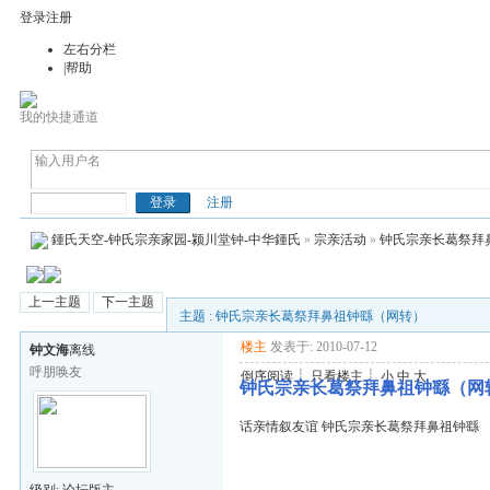
登录
注册
左右分栏
|帮助
我的快捷通道
钟(鍾)氏天空
注册
鍾氏天空-钟氏宗亲家园-颍川堂钟-中华鍾氏
»
宗亲活动
»
钟氏宗亲长葛祭拜
上一主题
下一主题
主题 : 钟氏宗亲长葛祭拜鼻祖钟繇（网转）
楼主
发表于: 2010-07-12
钟文海
离线
呼朋唤友
倒序阅读
┊
只看楼主
┊
小
中
大
钟氏宗亲长葛祭拜鼻祖钟繇（网
话亲情叙友谊 钟氏宗亲长葛祭拜鼻祖钟繇