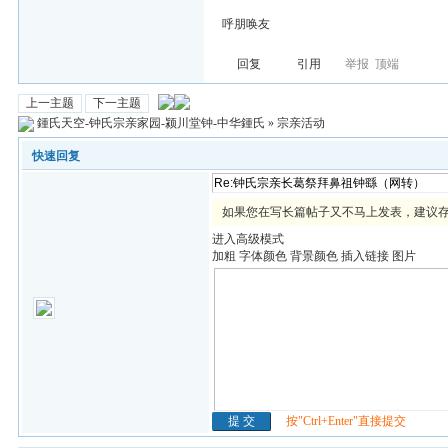
呼朋唤友
回复
引用
举报
顶端
上一主题
下一主题
鍾氏天空-钟氏宗亲家园-颍川堂钟-中华鍾氏
»
宗亲活动
快速回复
如果您在写长篇帖子又不马上发表，建议
进入高级模式
加粗
字体颜色
背景颜色
插入链接
图片
按"Ctrl+Enter"直接提交