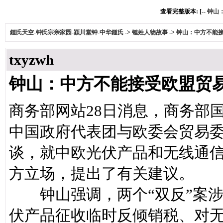
查看完整版本: [--
钟山
鍾氏天空-钟氏宗亲家园-颍川堂钟-中华鍾氏
->
锺姓人物故事
->
钟山：中方不能
txyzwh
钟山：中方不能接受欧盟贸
商务部网站28日消息，商务部
中国政府代表团与欧委会贸易
谈，就中欧光伏产品和无线通
方立场，提出了有关建议。
钟山强调，两个“双反”案涉
伏产品征收临时反倾销税、对