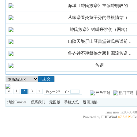
海城《钟氏族谱》主编钟明岐的 ..
从家谱看炎黄子孙的寻根情结（ ..
钟氏族谱》钟嵘序辨伪（网转）
山陰天樂屏山琴書堂鍾氏宗谱前 ..
鲁齐钟丕谟纂修之颍川源流族谱 ..
族谱
«
1
2
3
»
Pages: 2/3 Go
开放主题
热门主题
清除Cookies
联系我们
无图版
手机浏览
返回顶部
Time now is:08-06 08
Powered by
PHPWind
v7.5 SP3
Cer