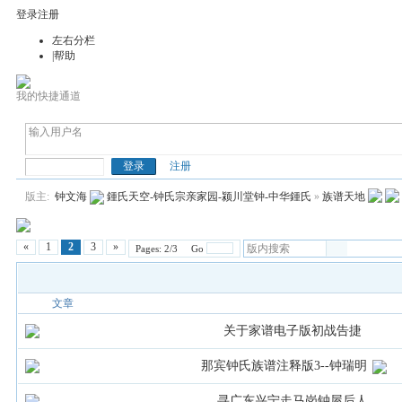
登录
注册
左右分栏
|帮助
我的快捷通道
钟(鍾)氏天空
注册
版主:
钟文海
鍾氏天空-钟氏宗亲家园-颍川堂钟-中华鍾氏
»
族谱天地
«
1
2
3
»
Pages: 2/3 Go
文章
关于家谱电子版初战告捷
那宾钟氏族谱注释版3--钟瑞明
寻广东兴宁走马岗钟屋后人