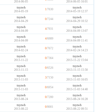
2014-06-05
2014-06-05 16:01
txyzwh
txyzwh
1
/7630
2014-05-19
2014-05-19 12:37
txyzwh
txyzwh
0
/7244
2014-04-29
2014-04-29 10:32
txyzwh
txyzwh
4
/7931
2014-04-09
2014-04-09 13:07
txyzwh
txyzwh
4
/6989
2014-04-09
2014-04-09 11:41
txyzwh
txyzwh
0
/7672
2014-02-24
2014-02-24 14:23
txyzwh
txyzwh
0
/7364
2013-11-22
2013-11-22 15:04
txyzwh
txyzwh
0
/6526
2013-11-15
2013-11-15 15:50
txyzwh
txyzwh
3
/7150
2013-11-03
2013-11-03 16:05
txyzwh
txyzwh
0
/6954
2013-11-03
2013-11-03 14:40
txyzwh
txyzwh
0
/7200
2013-08-24
2013-08-24 16:28
txyzwh
txyzwh
0
/8001
2013-08-22
2013-08-22 09:51