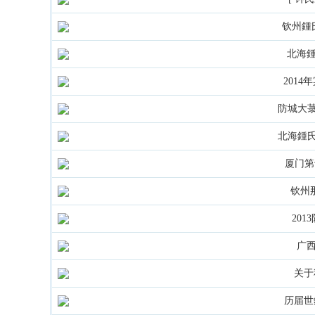
钦州鍾
北海
2014
防城大菉
北海鍾氏
厦门第
钦州那
20
广
关于
历届世