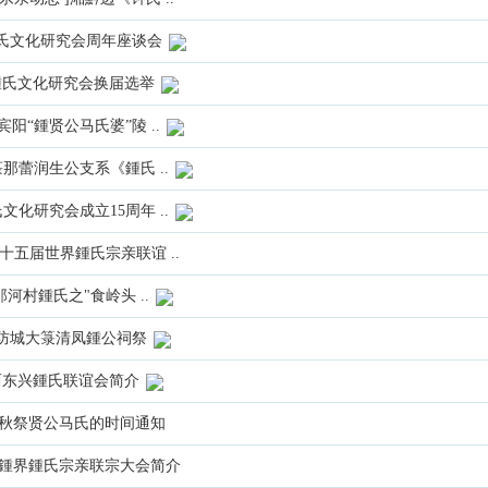
氏文化研究会周年座谈会
鍾氏文化研究会换届选举
年宾阳“鍾贤公马氏婆”陵 ..
那蕾润生公支系《鍾氏 ..
文化研究会成立15周年 ..
十五届世界鍾氏宗亲联谊 ..
河村鍾氏之"食岭头 ..
13防城大箓清凤鍾公祠祭
西东兴鍾氏联谊会简介
秋祭贤公马氏的时间通知
鍾界鍾氏宗亲联宗大会简介