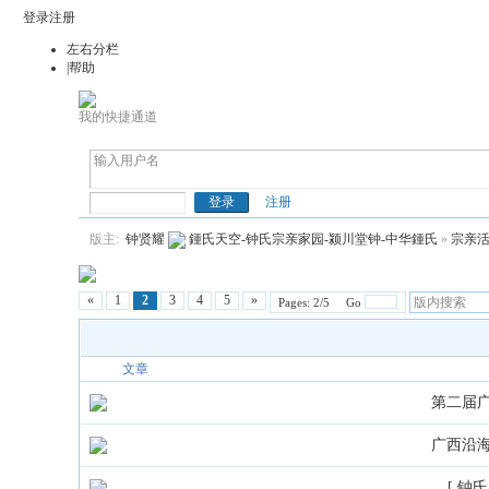
登录
注册
左右分栏
|帮助
我的快捷通道
钟(鍾)氏天空
注册
版主:
钟贤耀
鍾氏天空-钟氏宗亲家园-颍川堂钟-中华鍾氏
»
宗亲
«
1
2
3
4
5
»
Pages: 2/5 Go
文章
第二届广
广西沿海
[ 钟