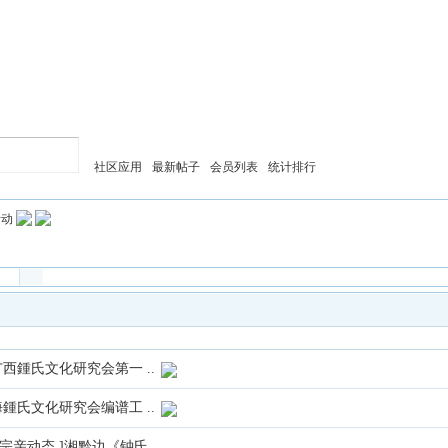
社区应用
最新帖子
会员列表
统计排行
活动
西鍾氏文化研究会第一 ..
鍾氏文化研究会编谱工 ..
氏宗亲动态 ]湘黔边《钟氏 ..