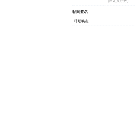
(自定义积分)
帖间签名
呼朋唤友