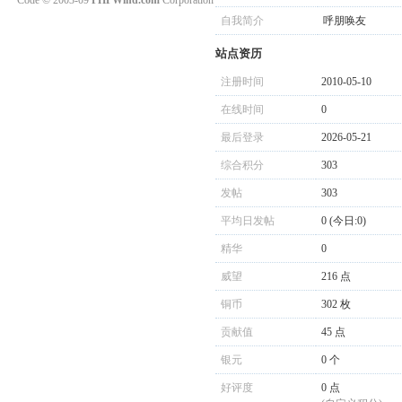
Code © 2003-09
PHPWind.com
Corporation
自我简介
呼朋唤友
站点资历
注册时间
2010-05-10
在线时间
0
最后登录
2026-05-21
综合积分
303
发帖
303
平均日发帖
0 (今日:0)
精华
0
威望
216 点
铜币
302 枚
贡献值
45 点
银元
0 个
好评度
0 点