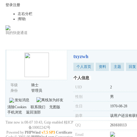
登录
注册
左右分栏
|帮助
我的快捷通道
钟(鍾)氏天空
txyzwh
个人首页
资料
主题
回复
个人信息
等级
骑士
UID
2
身份
管理员
性别
男
发短消息
加为好友
生日
1970-08-28
清除Cookies
联系我们
无图版
手机浏览
返回顶部
勋章
该用户还没有获
Time now is:08-07 10:43, Gzip enabled
桂ICP
QQ
261610113
备10002242号
Powered by
PHPWind
v7.5 SP3
Certificate
Email